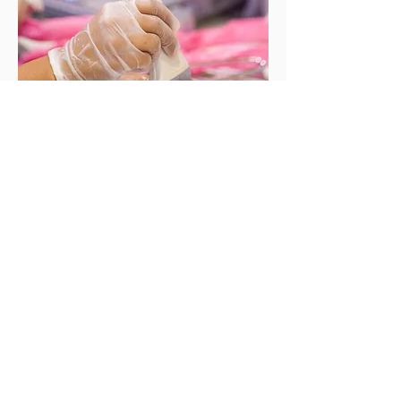
Punción Ecoguiada
Representación vascular del brazo
destinada a la práctica de la punción
de catéteres de hemodiálisis usando
el ecógrafo como guía principal.
Ver más
Anais Medical